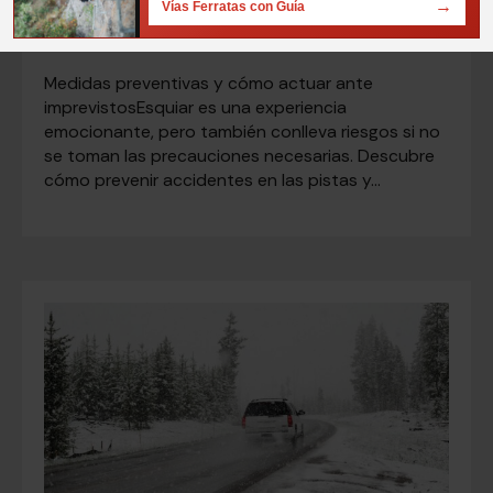
→
Vías Ferratas con Guía
25 de mars de 2025
Medidas preventivas y cómo actuar ante
imprevistosEsquiar es una experiencia
emocionante, pero también conlleva riesgos si no
se toman las precauciones necesarias. Descubre
cómo prevenir accidentes en las pistas y…