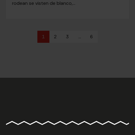
rodean se visten de blanco,…
1
2
3
…
6