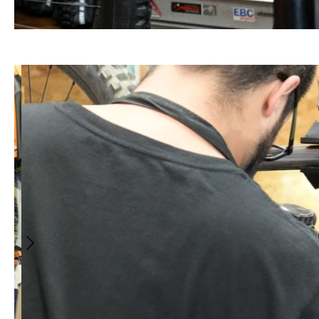
LOCATION DE VÉ
ANDORRE ET À 
DH Santa Cruz, e-bi
route et gravel pour
niveaux et toutes le
expériences.
LOCATION VÉL