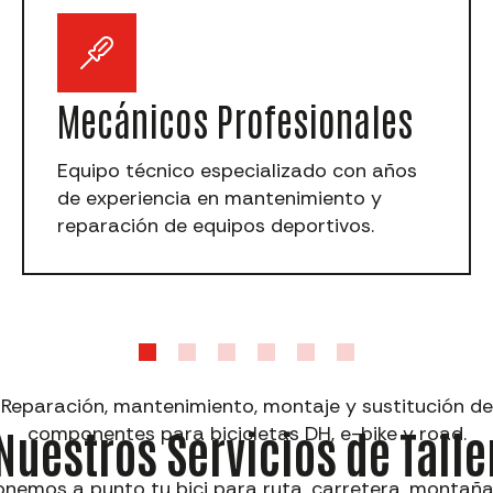
Mecánicos Profesionales
Equipo técnico especializado con años
de experiencia en mantenimiento y
reparación de equipos deportivos.
Reparación, mantenimiento, montaje y sustitución de
Nuestros Servicios de Talle
componentes para bicicletas DH, e-bike y road.
onemos a punto tu bici para ruta, carretera, montaña