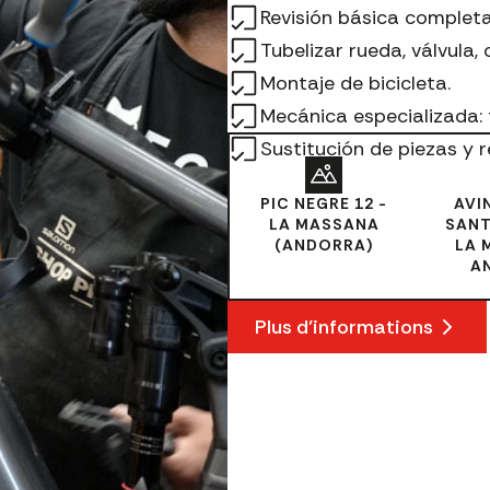
Revisión básica completa
Tubelizar rueda, válvula, 
Montaje de bicicleta.
Mecánica especializada: 
Sustitución de piezas y 
PIC NEGRE 12 -
AVI
LA MASSANA
SANT
(ANDORRA)
LA 
EXPÉRIENCES PIC NEGRE · ANDORRE
A
IVEZ VOTRE
EXPÉRIENCE
EN MONTAG
Plus d’informations