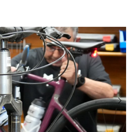
ATAS AVEC GUIDE
E
sûre et
adaptée à votre
tas avec
→