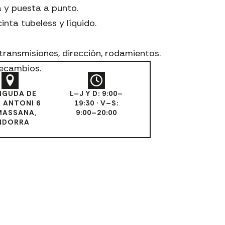
 y puesta a punto.
cinta tubeless y líquido.
transmisiones, dirección, rodamientos.
recambios.
NGUDA DE
L–J Y D: 9:00–
 ANTONI 6
19:30 · V–S:
MASSANA,
9:00–20:00
NDORRA
NE