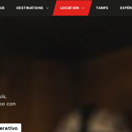
OUS
DESTINATIONS
LOCATION
TARIFS
EXPÉR
ís,
po con
perativo