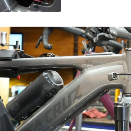
VIAS FERR
EXCURSIONS GUIDÉES EN E-
LOS EN
EN ANDORR
BIKE EN ANDORRE
LA MOLINA
Une aventure 
Découvrez des paysages uniques
kes, e-road,
passionnante 
avec des guides spécialisés.
 tous les
niveau.
s
Vias Ferra
→
→
OS
Excursions E-bike
Guide
.