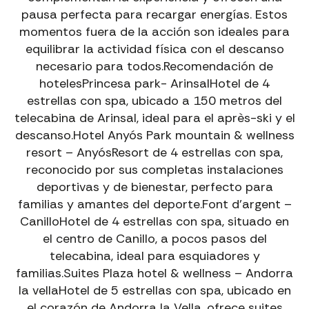
pausa perfecta para recargar energías. Estos
momentos fuera de la acción son ideales para
equilibrar la actividad física con el descanso
necesario para todos.Recomendación de
hotelesPrincesa park- ArinsalHotel de 4
estrellas con spa, ubicado a 150 metros del
EXPÉRIENCES PIC NEGRE · ANDORRE
telecabina de Arinsal, ideal para el après-ski y el
VIVEZ VOTRE
EXPÉRIENCE
EN MONTAGNE
descanso.Hotel Anyós Park mountain & wellness
resort – AnyósResort de 4 estrellas con spa,
LOCATION DE VÉLOS EN ANDORRE ET À LA MOLINA
reconocido por sus completas instalaciones
DH Santa Cruz, e-bikes, e-road, route et gravel pour
tous les niveaux et toutes les expériences.
deportivas y de bienestar, perfecto para
→
LOCATION VÉLOS
familias y amantes del deporte.Font d’argent –
CanilloHotel de 4 estrellas con spa, situado en
el centro de Canillo, a pocos pasos del
EXCURSIONS GUIDÉES EN E-BIKE EN ANDORRE
Découvrez des paysages uniques avec des guides
telecabina, ideal para esquiadores y
spécialisés.
familias.Suites Plaza hotel & wellness – Andorra
→
Excursions E-bike
la vellaHotel de 5 estrellas con spa, ubicado en
el corazón de Andorra la Vella, ofrece suites