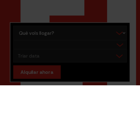
E
Què vols llogar?
Elegir destino
Triar data
Alquilar ahora