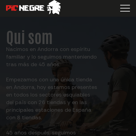
Qui som
Nacimos en Andorra con espíritu
familiar y lo seguimos manteniendo
tras más de 45 años.
Empezamos con una única tienda
en Andorra, hoy estamos presentes
en todos los sectores esquiables
del país con 26 tiendas y en las
principales estaciones de España
con 8 tiendas.
45 años después, seguimos