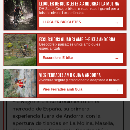
LLOGUER DE BICICLETES A ANDORRA I LA MOLINA
DH Santa Cruz, e-bikes, e-road, road i gravel per a
tots els nivells i experiències.
→
LLOGUER BICICLETES
EXCURSIONS GUIADES AMB E-BIKE A ANDORRA
Descobreix paisatges únics amb guies
especialitzats.
→
Excursions E-bike
2020-2025
VIES FERRADES AMB GUIA A ANDORRA
Aventura segura y emocionante adaptada a tu nivel.
→
Vies Ferrades amb Guia
Expansió Internacional
Pic Negre inicia su crecimiento en el
mercado de España, su primera
experiencia fuera de Andorra, con la
apertura de tiendas en La Molina, Masella,