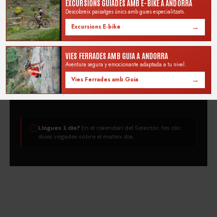
EXCURSIONS GUIADES AMB E-BIKE A ANDORRA
Descobreix paisatges únics amb guies especialitzats.
→
Excursions E-bike
VIES FERRADES AMB GUIA A ANDORRA
Completa la comanda per
Aventura segura y emocionante adaptada a tu nivel.
confirmar la reserva de la
Presenta la comanda a la
→
Vies Ferrades amb Guia
bicicleta o l’experiència.
botiga i comença a gaudir
de l’experiència.
Llogues 1 dia?
En el calendari del Selector, fes clic
dues vegades sobre el mateix dia.