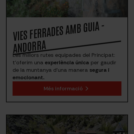
VIES FERRADES A
MB GUIA -
A
NDORRA
Les millors rutes equipades del Principat:
t’oferim una
experiència única
per gaudir
de la muntanya d’una manera
segura i
emocionant.
Més informació