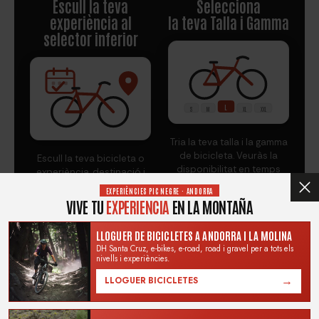
Escull la teva
Selecciona
experiència al
la teva Talla i Gamma
selector inferior
L
S
M
XL
XXL
Tria la teva talla i la gamma
de bicicleta. Veuràs la
Escull la teva bicicleta o
disponibilitat en temps
experiència, destinació i
real.
data al selector i prem
EXPERIÈNCIES PIC NEGRE · ANDORRA
"Lloga ara".
VIVE TU
EXPERIENCIA
EN LA MONTAÑA
LLOGUER DE BICICLETES A ANDORRA I LA MOLINA
3
4
DH Santa Cruz, e-bikes, e-road, road i gravel per a tots els
nivells i experiències.
Completa
Rep la informació de
→
LLOGUER BICICLETES
tu reserva
la reserva al teu
email