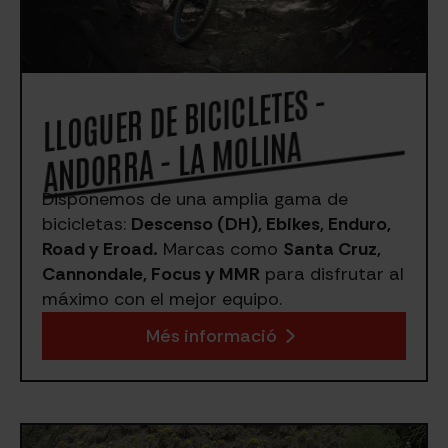
LLOGUER DE BICICLETES -
A
NDORRA - LA
MOLI
NA
Disponemos de una amplia gama de
bicicletas:
Descenso (DH), Ebikes, Enduro,
Road y Eroad.
Marcas como
Santa Cruz,
Cannondale, Focus y MMR
para disfrutar al
máximo con el mejor equipo.
Més informació