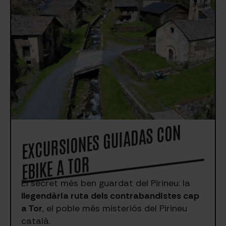
EXCURSIO
NES GUIADAS CO
N
EBIKE A TOR
El secret més ben guardat del Pirineu: la
llegendària ruta dels contrabandistes cap
a Tor
, el poble més misteriós del Pirineu
català.