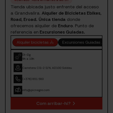
Tienda ubicada justo enfrente del acceso
a Grandvalira.
Alquiler de Bicicletas Ebikes,
Road, Eroad.
Única tienda
donde
ofrecemos alquiler de
Enduro
. Punto de
referencia en
Excursiones Guiadas.
Alquiler bicicletas 🚴
Excursiones Guiadas ⛰️
Dl–Dg
9h a 19h
Carretera CG-2 S/N, AD100 Soldeu
(+376) 851 580
info@picnegre.com
Com arribar-hi?