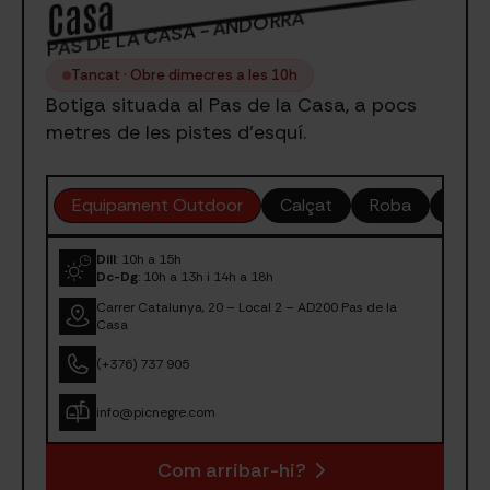
Casa
PAS DE LA CASA - ANDORRA
Tancat · Obre dimecres a les 10h
Botiga situada al Pas de la Casa, a pocs
metres de les pistes d'esquí.
Equipament Outdoor
Calçat
Roba
Acce
Dill
: 10h a 15h
Dc-Dg
: 10h a 13h i 14h a 18h
Carrer Catalunya, 20 – Local 2 – AD200 Pas de la
Casa
(+376) 737 905
info@picnegre.com
Com arribar-hi?