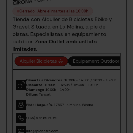
Cerrado · Abre el martes a las 10:00h
Tienda con Alquiler de Bicicletas Ebike y
Gravel. Situada en La Molina, a pie de
pistas. Especialistas en equipamiento
outdoor.
Zona Outlet amb unitats
limitades.
Alquiler Bicicletas 🚴
Equipament Outdoor
Z
Dimarts a Divendres:
10:00h - 14:00h / 16:00 - 18:30h
Dissabte:
10:00h - 14:30h / 15:30h - 19:00h
Diumenge
10:00h - 14:00h
Dilluns
Tancat.
Pista Llarga, s/n, 17537 La Molina, Girona
(+34) 972 89 20 69
info@picnegre.com