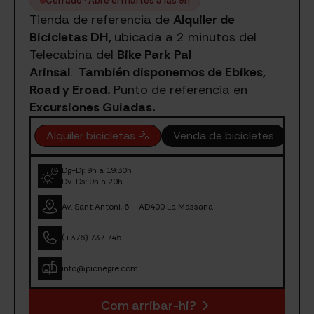
Cerrado · Abre el martes a las 9h
Tienda de referencia de
Alquiler de
Bicicletas DH,
ubicada a 2 minutos del
Telecabina del
Bike Park Pal
Arinsal
.
También disponemos de Ebikes,
Road y Eroad.
Punto de referencia en
Excursiones Guiadas.
Alquiler bicicletas 🚴
Venda de bicicletes
Tal
Dg-Dj: 9h a 19:30h
Dv-Ds: 9h a 20h
Av. Sant Antoni, 6 – AD400 La Massana
(+376) 737 745
info@picnegre.com
Com arribar-hi?