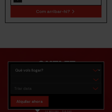
Com arribar-hi?
OUTLET
Què vols llogar?
FINS AL
Elegir destino
-60%
*
Triar data
Alquilar ahora
PIC NEGRE LA MOLINA
LA MOLINA · GIRONA