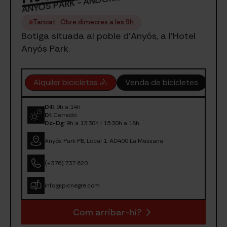
ANYÓS PARK - ANDORRA
Tancat · Obre dimecres a les 9h
Botiga situada al poble d'Anyós, a l'Hotel
Anyós Park.
Alquiler bicicletas 🚴
Venda de bicicletes
Ex
Dill
: 9h a 14h
Dl
: Cerrado
Dc-Dg
: 9h a 13:30h i 15:30h a 18h
Anyós Park PB, Local 1. AD400 La Massana
(+376) 737 620
info@picnegre.com
Com arribar-hi?