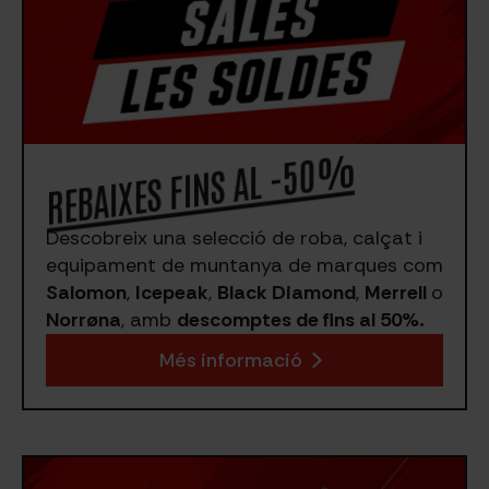
REBAIXES FINS AL -50%
Descobreix una selecció de roba, calçat i
equipament de muntanya de marques com
Salomon
,
Icepeak
,
Black Diamond
,
Merrell
o
Norrøna
, amb
descomptes de fins al 50%.
Més informació