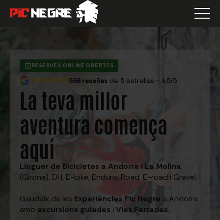
RESERVES ONLINE OBERTES
★★★★★
566 reseñas
de 5 estrellas - 4,5/5
La teva millor
aventura comença
aquí
Lloguer de Bicicletes a Andorra i La Molina
(Girona). DH, E-bike, Enduro, Road, E-road i Gravel.
Gaudeix de les
Experiències Pic Negre
a Andorra
amb
excursions guiades
i
Vies Ferrades.