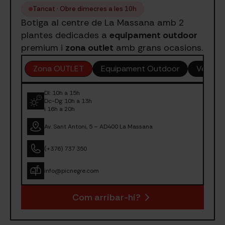
Tancat · Obre dimecres a les 10h
Botiga al centre de La Massana amb 2
plantes dedicades a
equipament outdoor
premium i
zona outlet
amb grans ocasions.
Zona OUTLET
Equipament Outdoor
Venda d
Dl: 10h a 15h
Dc-Dg: 10h a 13h
i 16h a 20h
Av. Sant Antoni, 5 – AD400 La Massana
(+376) 737 350
info@picnegre.com
Com arribar-hi?