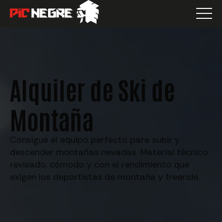
Alquiler de Ski de
Montaña
Consigue el equipo perfecto para subir y
descender montañas nevadas. Material técnico
revisado, cómodo y con el rendimiento que
exigen los deportistas de montaña y freeride.