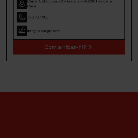
Carrer Catalunya, 20 – Local 2 – AD200 Pas de la
Casa
376 737 905
info@picnegre.com
Com arribar-hi?