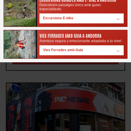
Lun–Jue 8:30 a 19h
Descobreix paisatges únics amb guies
Vie–Dom 8:30 a 20h
especialitzats.
Edifici Hotel Grau Roig, AD200 Grau Roig
→
Excursions E-bike
376 855 684
VIES FERRADES AMB GUIA A ANDORRA
Aventura segura y emocionante adaptada a tu nivel.
info@picnegre.com
→
Vies Ferrades amb Guia
Com arribar-hi?