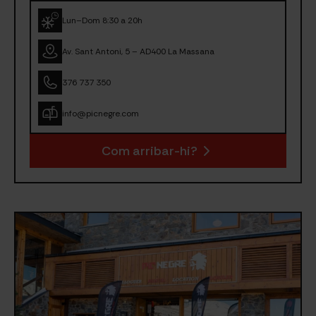
Lun–Dom 8:30 a 20h
Av. Sant Antoni, 5 – AD400 La Massana
376 737 350
info@picnegre.com
Com arribar-hi?