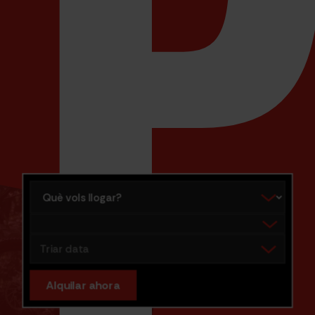
Què vols llogar?
Elegir destino
Triar data
Alquilar ahora