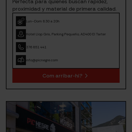
Perfecta para quienes buscan rapidez,
proximidad y material de primera calidad.
Lun–Dom 8:30 a 20h
Hotel Llop Gris, Parking Pequeño, AD400 El Tarter
376 851 441
info@picnegre.com
Com arribar-hi?