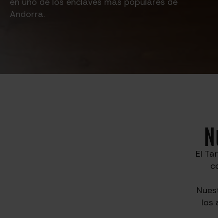
en uno de los enclaves más populares de
Andorra.
N
El Ta
c
Nues
los