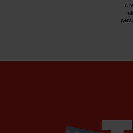
Co
al
pers