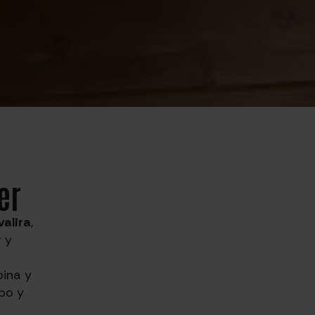
er
alira
,
 y
bina y
po y