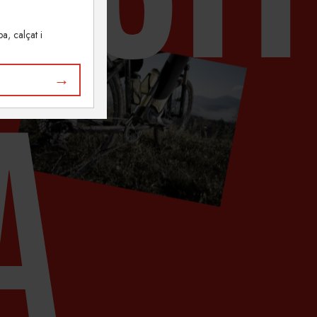
a, calçat i
A
→