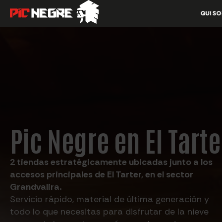
QUI S
Pic Negre en El Tarte
2 tiendas estratégicamente ubicadas junto a los
accesos principales de El Tarter, en el sector
Grandvalira.
Servicio rápido, material de última generación y
todo lo que necesitas para disfrutar de la nieve