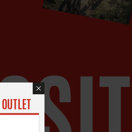
SSIT
A
OUTLET