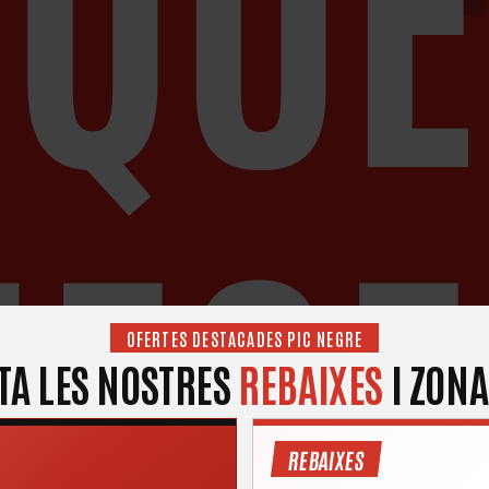
NECE
OFERTES DESTACADES PIC NEGRE
TA LES NOSTRES
REBAIXES
I ZON
REBAIXES