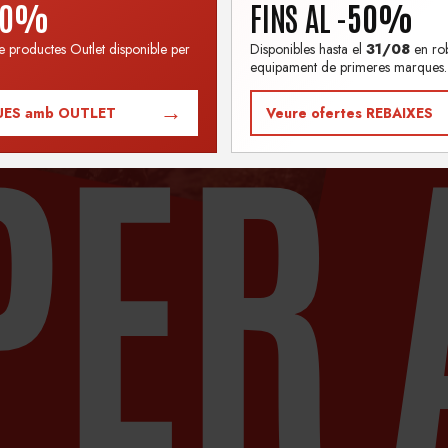
60%
FINS AL
-50%
e productes Outlet disponible per
Disponibles hasta el
31/08
en rob
equipament de primeres marques.
PER 
→
UES amb OUTLET
Veure ofertes REBAIXES