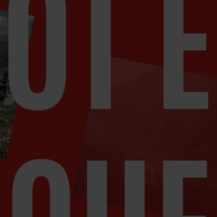
TOT E
QUE