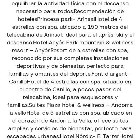
equilibrar la actividad física con el descanso
necesario para todos.Recomendación de
hotelesPrincesa park- ArinsalHotel de 4
estrellas con spa, ubicado a 150 metros del
telecabina de Arinsal, ideal para el après-ski y el
descanso.Hotel Anyós Park mountain & wellness
EXPERIENCIAS PIC NEGRE · ANDORRA
resort – AnyósResort de 4 estrellas con spa,
VIVE TU
EXPERIENCIA
EN LA MONTAÑA
reconocido por sus completas instalaciones
ALQUILER DE BICICLETAS EN ANDORRA Y LA
deportivas y de bienestar, perfecto para
MOLINA
familias y amantes del deporte.Font d’argent –
DH Santa Cruz, Ebikes, Eroad, Road y Gravel para
CanilloHotel de 4 estrellas con spa, situado en
todos los niveles y experiencias.
el centro de Canillo, a pocos pasos del
→
Alquiler Bicicletas
telecabina, ideal para esquiadores y
familias.Suites Plaza hotel & wellness – Andorra
EXCURSIONES GUIADAS CON EBIKE EN ANDORRA
la vellaHotel de 5 estrellas con spa, ubicado en
Descubre paisajes únicos con guías especializados.
el corazón de Andorra la Vella, ofrece suites
→
Excursiones Ebike
amplias y servicios de bienestar, perfecto para
escapadas urbanas.Hotel Nòrdic- El TarterHotel