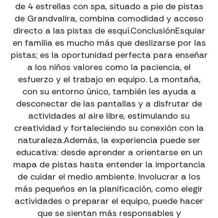
VÍAS FERRATAS CON GUÍA EN ANDORRA
de 4 estrellas con spa, situado a pie de pistas
Aventura segura y emocionante adaptada a tu nivel.
de Grandvalira, combina comodidad y acceso
→
directo a las pistas de esquí.ConclusiónEsquiar
Vías Ferratas con Guía
en familia es mucho más que deslizarse por las
pistas; es la oportunidad perfecta para enseñar
a los niños valores como la paciencia, el
esfuerzo y el trabajo en equipo. La montaña,
con su entorno único, también les ayuda a
desconectar de las pantallas y a disfrutar de
actividades al aire libre, estimulando su
creatividad y fortaleciendo su conexión con la
naturaleza.Además, la experiencia puede ser
educativa: desde aprender a orientarse en un
mapa de pistas hasta entender la importancia
de cuidar el medio ambiente. Involucrar a los
más pequeños en la planificación, como elegir
actividades o preparar el equipo, puede hacer
que se sientan más responsables y