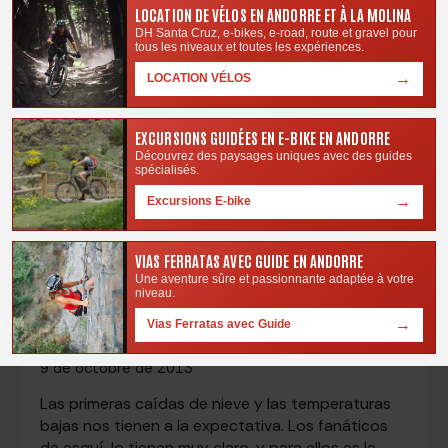
LOCATION DE VÉLOS EN ANDORRE ET À LA MOLINA
DH Santa Cruz, e-bikes, e-road, route et gravel pour
tous les niveaux et toutes les expériences.
→
LOCATION VÉLOS
EXCURSIONS GUIDÉES EN E-BIKE EN ANDORRE
Découvrez des paysages uniques avec des guides
spécialisés.
→
Excursions E-bike
VIAS FERRATAS AVEC GUIDE EN ANDORRE
Une aventure sûre et passionnante adaptée à votre
Preparar sus vacaciones para esquiar con
niveau.
Pic Negre
→
Vias Ferratas avec Guide
9 de octobre de 2013
Las primeras caídas de nieve y las temperaturas
bajas nos tienen a la expectativa. Los fanáticos
de esquí, lo tienen muy claro, y para ellos es la