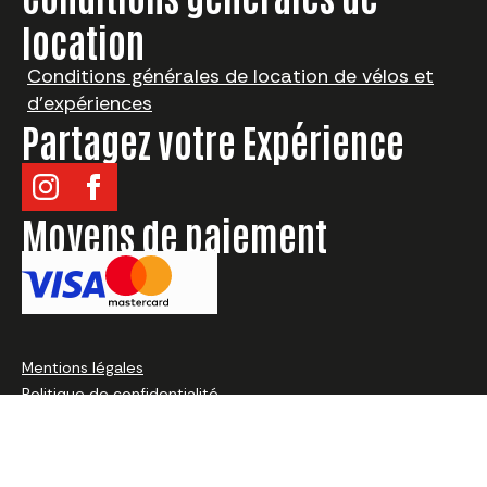
location
Conditions générales de location de vélos et
d’expériences
Partagez votre Expérience
¿Qué quieres alquilar?
Moyens de paiement
Choisir la destination
Elige fecha
Louer maintenant
Mentions légales
Politique de confidentialité
Politique de cookies
By ConsulWeb