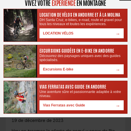
VIVEZ VOTRE
EXPÉRIENCE
EN MONTAGNE
mundo. Sin embargo, la experiencia…
LOCATION DE VÉLOS EN ANDORRE ET À LA MOLINA
DH Santa Cruz, e-bikes, e-road, route et gravel pour
tous les niveaux et toutes les expériences.
→
LOCATION VÉLOS
EXCURSIONS GUIDÉES EN E-BIKE EN ANDORRE
Découvrez des paysages uniques avec des guides
spécialisés.
→
Excursions E-bike
VIAS FERRATAS AVEC GUIDE EN ANDORRE
Une aventure sûre et passionnante adaptée à votre
niveau.
Las gamas de Esquí y Snow de Pic Negre –
→
Vias Ferratas avec Guide
Shusski
19 de décembre de 2023
Hoy os traemos la oferta de esquí y snow de Pic