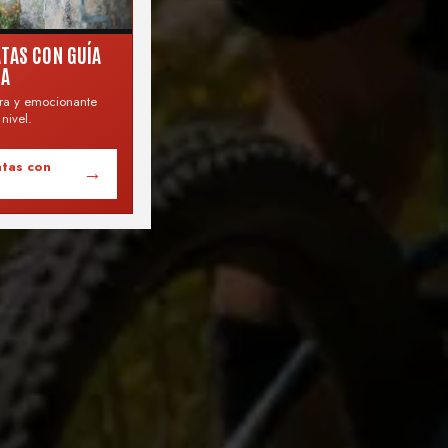
ATAS CON GUÍA
RA
ra y emocionante
nivel.
atas con
→