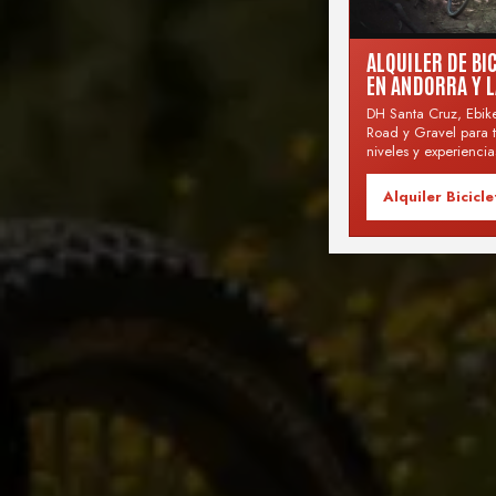
ALQUILER DE BI
EN ANDORRA Y 
DH Santa Cruz, Ebik
Road y Gravel para t
niveles y experiencia
Alquiler Bicicle