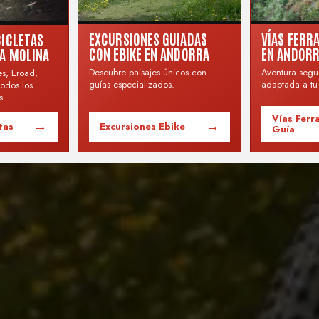
VÍAS FERR
EXCURSIONES GUIADAS
CICLETAS
EN ANDOR
CON EBIKE EN ANDORRA
LA MOLINA
Aventura segu
Descubre paisajes únicos con
es, Eroad,
adaptada a tu 
guías especializados.
odos los
s.
Vías Ferr
→
→
tas
Excursiones Ebike
Guía