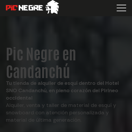
Pic Negre en
Candanchú
Tu tienda de alquiler de esquí dentro del Hotel
SNO Candanchú, en pleno corazón del Pirineo
occidental
Alquiler, venta y taller de material de esquí y
snowboard con atención personalizada y
material de última generación.