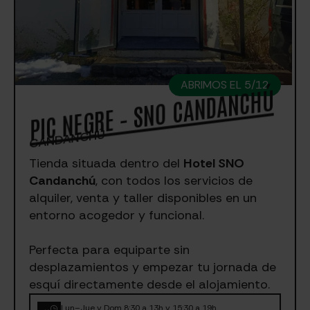
ABRIMOS EL 5/12
PIC NEGRE – SNO CANDANCHÚ
CANDANCHÚ
Tienda situada dentro del
Hotel SNO
Candanchú
, con todos los servicios de
alquiler, venta y taller disponibles en un
entorno acogedor y funcional.
Perfecta para equiparte sin
desplazamientos y empezar tu jornada de
esquí directamente desde el alojamiento.
Lun–Jue y Dom 8:30 a 13h y 15:30 a 19h