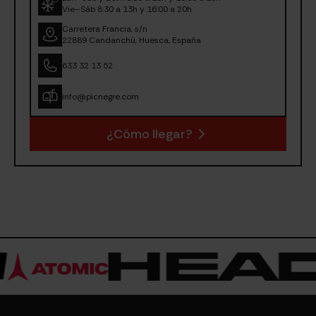
Vie–Sáb 8:30 a 13h y 16:00 a 20h
Carretera Francia, s/n
22889 Candanchú, Huesca, España
633 32 13 52
info@picnegre.com
¿Cómo llegar?