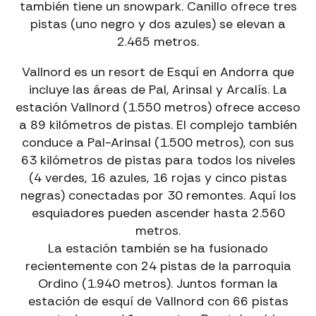
también tiene un snowpark. Canillo ofrece tres
pistas (uno negro y dos azules) se elevan a
EXPERIENCIAS PIC NEGRE · ANDORRA
2.465 metros.
VIVE TU
EXPERIENCIA
EN LA MONTAÑA
Vallnord es un resort de Esquí en Andorra que
ALQUILER DE BICICLETAS EN ANDORRA Y LA
incluye las áreas de Pal, Arinsal y Arcalís. La
MOLINA
DH Santa Cruz, Ebikes, Eroad, Road y Gravel para
estación Vallnord (1.550 metros) ofrece acceso
todos los niveles y experiencias.
a 89 kilómetros de pistas. El complejo también
→
Alquiler Bicicletas
conduce a Pal-Arinsal (1.500 metros), con sus
63 kilómetros de pistas para todos los niveles
(4 verdes, 16 azules, 16 rojas y cinco pistas
EXCURSIONES GUIADAS CON EBIKE EN ANDORRA
Descubre paisajes únicos con guías especializados.
negras) conectadas por 30 remontes. Aquí los
esquiadores pueden ascender hasta 2.560
→
Excursiones Ebike
metros.
La estación también se ha fusionado
VÍAS FERRATAS CON GUÍA EN ANDORRA
recientemente con 24 pistas de la parroquia
Aventura segura y emocionante adaptada a tu nivel.
Ordino (1.940 metros). Juntos forman la
→
Vías Ferratas con Guía
estación de esquí de Vallnord con 66 pistas