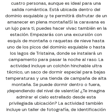
cuatro personas, aunque es ideal para una
salida romántica. Está ubicada dentro del
EXCURSIONES GUIADAS CON EBIKE EN ANDORRA
dominio esquiable ¡y te permitirá disfrutar de un
Descubre paisajes únicos con guías especializados.
amanecer en plena montaña!Si la caravana es
→
Excursiones Ebike
un lujo para ti, puedes hacer vivac también en la
estación. Empezarás con una excursión con
VÍAS FERRATAS CON GUÍA EN ANDORRA
esquís de montaña o raquetas de nieve hasta
Aventura segura y emocionante adaptada a tu nivel.
uno de los picos del dominio esquiable o hasta
→
los lagos de Tristaina, donde se instalará un
Vías Ferratas con Guía
campamento para pasar la noche al raso. La
actividad incluye un colchón hinchable ultra
técnico, un saco de dormir especial para bajas
temperaturas y una tienda de campaña de alta
montaña. Se puede dormir dentro o fuera,
¡dependiendo del nivel de valentía! ¿Te imagina
admirar el cielo estrellado desde esta
privilegiada ubicación? La actividad también
incluye un taller de fotografía, de identificación