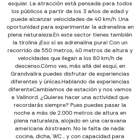
esquiar. La atracción está pensada para todos
los públicos a partir de los 3 años de edad y
puede alcanzar velocidades de 40 km/h. Una
oportunidad para experimentar la adrenalina en
plena naturaleza.En este sector tienes también
la tirolina ¡Eso sí es adrenalina pura! Con un
recorrido de 550 metros, 40 metros de altura y
velocidades que llegan a los 80 km/h de
descenso.Cómo ves, más allá del esquí, en
Grandvalira puedes disfrutar de experiencias
diferentes y únicas.Hablando de experiencias
diferenteCambiamos de estación y nos vamos
EXPERIENCIAS PIC NEGRE · ANDORRA
a Vallnord. ¿Quieres hacer una actividad que
VIVE TU
EXPERIENCIA
EN LA MONTAÑA
recordarás siempre? Pues puedes pasar la
ALQUILER DE BICICLETAS EN ANDORRA Y LA
noche a más de 2.000 metros de altura en
MOLINA
plena naturaleza, alojado en una caravana
DH Santa Cruz, Ebikes, Eroad, Road y Gravel para
americana Airstream. No le falta de nada:
todos los niveles y experiencias.
cocina, dicha, WC… y con capacidad para
→
Alquiler Bicicletas