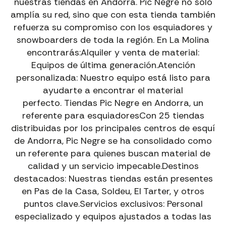
nuestras tiendas en Andorra. Pic Negre no solo
amplía su red, sino que con esta tienda también
refuerza su compromiso con los esquiadores y
snowboarders de toda la región. En La Molina
encontrarás:Alquiler y venta de material:
Equipos de última generación.Atención
personalizada: Nuestro equipo está listo para
ayudarte a encontrar el material
perfecto. Tiendas Pic Negre en Andorra, un
referente para esquiadoresCon 25 tiendas
distribuidas por los principales centros de esquí
de Andorra, Pic Negre se ha consolidado como
un referente para quienes buscan material de
EXPERIENCIAS PIC NEGRE · ANDORRA
VIVE TU
EXPERIENCIA
EN LA MONTAÑA
calidad y un servicio impecable.Destinos
destacados: Nuestras tiendas están presentes
ALQUILER DE BICICLETAS EN ANDORRA Y LA
en Pas de la Casa, Soldeu, El Tarter, y otros
MOLINA
puntos clave.Servicios exclusivos: Personal
DH Santa Cruz, Ebikes, Eroad, Road y Gravel para
todos los niveles y experiencias.
especializado y equipos ajustados a todas las