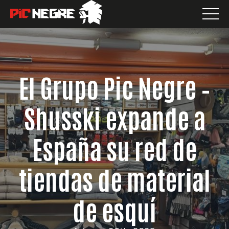
El Grupo Pic Negre –
Shusski expande a
España su red de
tiendas de material
de esquí