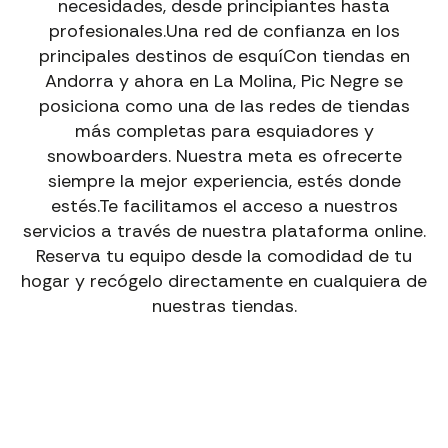
→
necesidades, desde principiantes hasta
Alquiler Bicicletas
profesionales.Una red de confianza en los
principales destinos de esquíCon tiendas en
EXCURSIONES GUIADAS CON EBIKE EN ANDORRA
Andorra y ahora en La Molina, Pic Negre se
Descubre paisajes únicos con guías especializados.
posiciona como una de las redes de tiendas
→
Excursiones Ebike
más completas para esquiadores y
snowboarders. Nuestra meta es ofrecerte
VÍAS FERRATAS CON GUÍA EN ANDORRA
siempre la mejor experiencia, estés donde
Aventura segura y emocionante adaptada a tu nivel.
estés.Te facilitamos el acceso a nuestros
→
Vías Ferratas con Guía
servicios a través de nuestra plataforma online.
Reserva tu equipo desde la comodidad de tu
hogar y recógelo directamente en cualquiera de
nuestras tiendas.