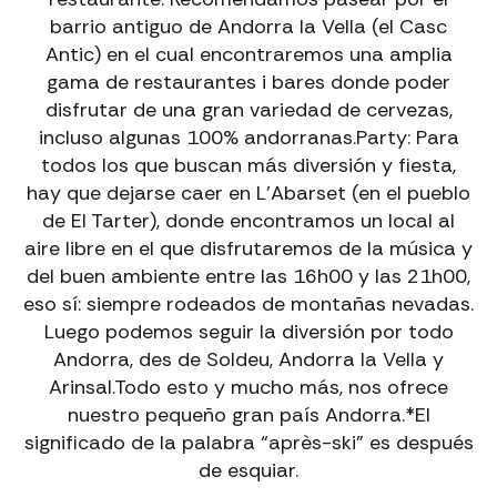
barrio antiguo de Andorra la Vella (el Casc
Antic) en el cual encontraremos una amplia
gama de restaurantes i bares donde poder
disfrutar de una gran variedad de cervezas,
EXPERIENCIAS PIC NEGRE · ANDORRA
incluso algunas 100% andorranas.Party: Para
VIVE TU
EXPERIENCIA
EN LA MONTAÑA
todos los que buscan más diversión y fiesta,
hay que dejarse caer en L’Abarset (en el pueblo
ALQUILER DE BICICLETAS EN ANDORRA Y LA
MOLINA
de El Tarter), donde encontramos un local al
DH Santa Cruz, Ebikes, Eroad, Road y Gravel para
aire libre en el que disfrutaremos de la música y
todos los niveles y experiencias.
del buen ambiente entre las 16h00 y las 21h00,
→
Alquiler Bicicletas
eso sí: siempre rodeados de montañas nevadas.
Luego podemos seguir la diversión por todo
EXCURSIONES GUIADAS CON EBIKE EN ANDORRA
Andorra, des de Soldeu, Andorra la Vella y
Descubre paisajes únicos con guías especializados.
Arinsal.Todo esto y mucho más, nos ofrece
→
Excursiones Ebike
nuestro pequeño gran país Andorra.*El
significado de la palabra “après-ski” es después
VÍAS FERRATAS CON GUÍA EN ANDORRA
de esquiar.
Aventura segura y emocionante adaptada a tu nivel.