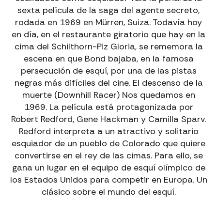
sexta película de la saga del agente secreto,
→
Alquiler Bicicletas
rodada en 1969 en Mürren, Suiza. Todavía hoy
en día, en el restaurante giratorio que hay en la
EXCURSIONES GUIADAS CON EBIKE EN ANDORRA
cima del Schilthorn-Piz Gloria, se rememora la
Descubre paisajes únicos con guías especializados.
escena en que Bond bajaba, en la famosa
→
Excursiones Ebike
persecución de esquí, por una de las pistas
negras más difíciles del cine. El descenso de la
muerte (Downhill Racer) Nos quedamos en
VÍAS FERRATAS CON GUÍA EN ANDORRA
1969. La película está protagonizada por
Aventura segura y emocionante adaptada a tu nivel.
Robert Redford, Gene Hackman y Camilla Sparv.
→
Vías Ferratas con Guía
Redford interpreta a un atractivo y solitario
esquiador de un pueblo de Colorado que quiere
convertirse en el rey de las cimas. Para ello, se
gana un lugar en el equipo de esquí olímpico de
los Estados Unidos para competir en Europa. Un
clásico sobre el mundo del esquí.