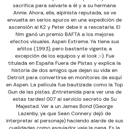
sacrifica para salvarle a él y a su hermana
Annie. Ahora, ella, alpinista reputada, se ve
envuelta en serios apuros en una expedición de
ascensión al K2 y Peter debe ir a rescatarla. El
film ganó un premio BAFTA a los mejores
efectos visuales. Aspen Extreme. Ya tiene sus
añitos (1993), pero bastante vigente, a
excepción de los equipos y el look ;-). Fue
titulada en España Fuera de Pistas y explica la
historia de dos amigos que dejan su vida en
Detroit para convertirse en monitores de esquí
en Aspen. La película fue bautizada como la Top
Gun de las pistas. ¡Entretenida para ver una de
EXPERIENCIAS PIC NEGRE · ANDORRA
estas tardes! 007 al servicio secreto de Su
VIVE TU
EXPERIENCIA
EN LA MONTAÑA
Majestad. Ver a un James Bond (George
Lazenby, ya que Sean Connery dejó de
ALQUILER DE BICICLETAS EN ANDORRA Y LA
MOLINA
interpretar al personaje) haciendo alarde de sus
DH Santa Cruz, Ebikes, Eroad, Road y Gravel para
cualidades como esquiador vale la pena. Es la
todos los niveles y experiencias.